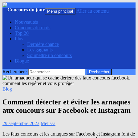
Recherche
Aller au contenu
Menu principal
Nouveautés
Concours du mois
Top 20
Plus
Dernière chance
Les gagnants
Soumettre un concours
Blogue
Rechercher :
Blog
Comment détecter et éviter les arnaques
aux concours sur Facebook et Instagram
29 septembre 2023
Melissa
Les faux concours et les arnaques sur Facebook et Instagram font de