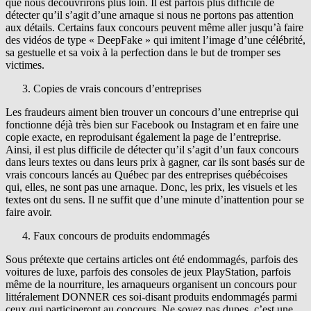
que nous découvrirons plus loin. Il est parfois plus difficile de
détecter qu’il s’agit d’une arnaque si nous ne portons pas attention
aux détails. Certains faux concours peuvent même aller jusqu’à faire
des vidéos de type « DeepFake » qui imitent l’image d’une célébrité,
sa gestuelle et sa voix à la perfection dans le but de tromper ses
victimes.
Copies de vrais concours d’entreprises
Les fraudeurs aiment bien trouver un concours d’une entreprise qui
fonctionne déjà très bien sur Facebook ou Instagram et en faire une
copie exacte, en reproduisant également la page de l’entreprise.
Ainsi, il est plus difficile de détecter qu’il s’agit d’un faux concours
dans leurs textes ou dans leurs prix à gagner, car ils sont basés sur de
vrais concours lancés au Québec par des entreprises québécoises
qui, elles, ne sont pas une arnaque. Donc, les prix, les visuels et les
textes ont du sens. Il ne suffit que d’une minute d’inattention pour se
faire avoir.
Faux concours de produits endommagés
Sous prétexte que certains articles ont été endommagés, parfois des
voitures de luxe, parfois des consoles de jeux PlayStation, parfois
même de la nourriture, les arnaqueurs organisent un concours pour
littéralement DONNER ces soi-disant produits endommagés parmi
ceux qui participeront au concours. Ne soyez pas dupes, c’est une