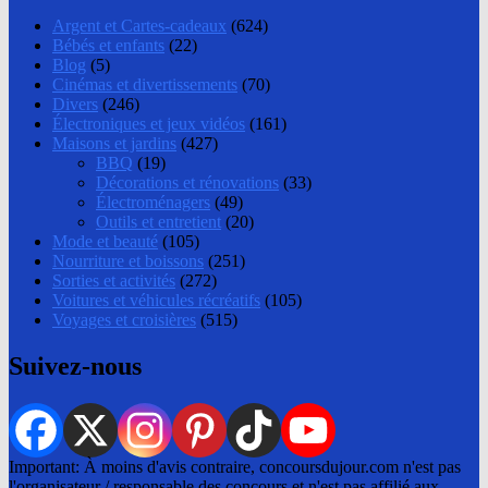
Argent et Cartes-cadeaux
(624)
Bébés et enfants
(22)
Blog
(5)
Cinémas et divertissements
(70)
Divers
(246)
Électroniques et jeux vidéos
(161)
Maisons et jardins
(427)
BBQ
(19)
Décorations et rénovations
(33)
Électroménagers
(49)
Outils et entretient
(20)
Mode et beauté
(105)
Nourriture et boissons
(251)
Sorties et activités
(272)
Voitures et véhicules récréatifs
(105)
Voyages et croisières
(515)
Suivez-nous
Important: À moins d'avis contraire, concoursdujour.com n'est pas
l'organisateur / responsable des concours et n'est pas affilié aux