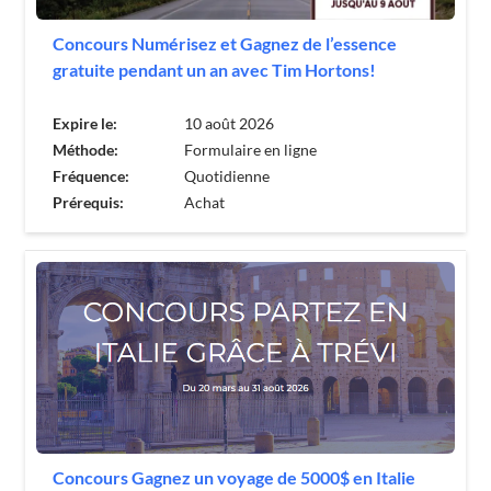
Concours Numérisez et Gagnez de l’essence
gratuite pendant un an avec Tim Hortons!
Expire le:
10 août 2026
Méthode:
Formulaire en ligne
Fréquence:
Quotidienne
Prérequis:
Achat
Concours Gagnez un voyage de 5000$ en Italie