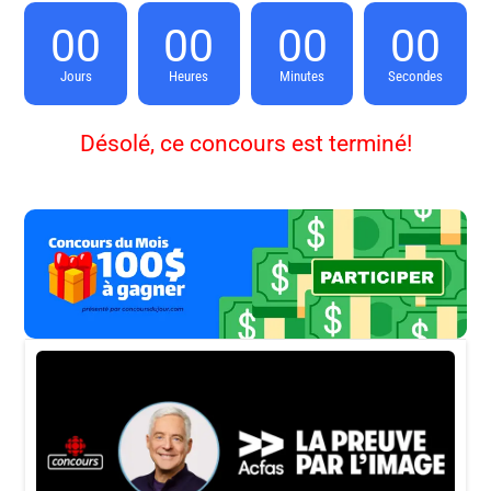
00
00
00
00
Jours
Heures
Minutes
Secondes
Désolé, ce concours est terminé!