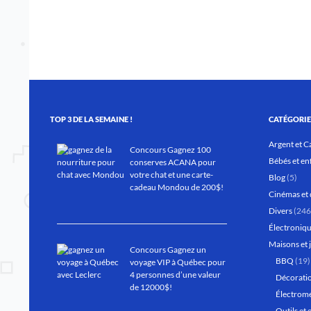
TOP 3 DE LA SEMAINE !
CATÉGORIE
Argent et C
Concours Gagnez 100
Bébés et en
conserves ACANA pour
votre chat et une carte-
Blog
(5)
cadeau Mondou de 200$!
Cinémas et 
Divers
(246
Électroniqu
Maisons et 
Concours Gagnez un
BBQ
(19)
voyage VIP à Québec pour
4 personnes d’une valeur
Décoratio
de 12000$!
Électrom
Outils et 