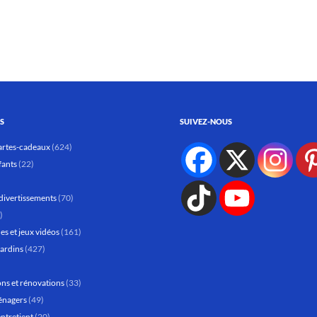
S
SUIVEZ-NOUS
artes-cadeaux
(624)
fants
(22)
divertissements
(70)
)
es et jeux vidéos
(161)
jardins
(427)
ns et rénovations
(33)
énagers
(49)
entretient
(20)