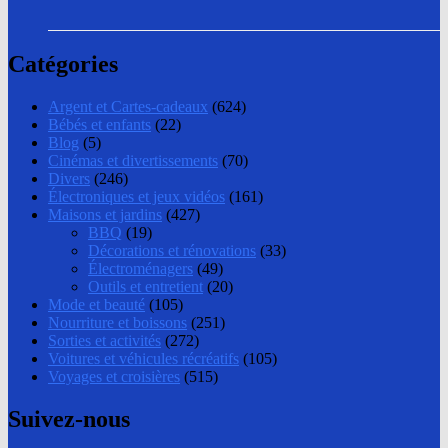
Catégories
Argent et Cartes-cadeaux
(624)
Bébés et enfants
(22)
Blog
(5)
Cinémas et divertissements
(70)
Divers
(246)
Électroniques et jeux vidéos
(161)
Maisons et jardins
(427)
BBQ
(19)
Décorations et rénovations
(33)
Électroménagers
(49)
Outils et entretient
(20)
Mode et beauté
(105)
Nourriture et boissons
(251)
Sorties et activités
(272)
Voitures et véhicules récréatifs
(105)
Voyages et croisières
(515)
Suivez-nous