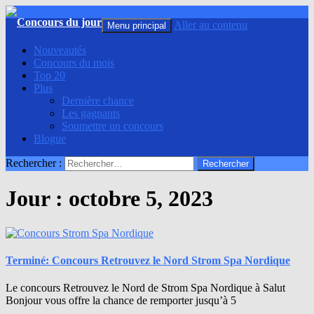
Recherche
Aller au contenu
Menu principal
Nouveautés
Concours du mois
Top 20
Plus
Dernière chance
Les gagnants
Soumettre un concours
Blogue
Rechercher :
Jour : octobre 5, 2023
Terminé: Concours Retrouvez le Nord Strom Spa Nordique
Le concours Retrouvez le Nord de Strom Spa Nordique à Salut
Bonjour vous offre la chance de remporter jusqu’à 5