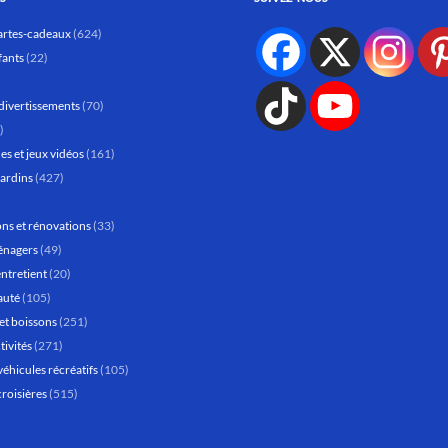
artes-cadeaux
(624)
fants
(22)
divertissements
(70)
)
es et jeux vidéos
(161)
jardins
(427)
ns et rénovations
(33)
énagers
(49)
entretient
(20)
auté
(105)
et boissons
(251)
tivités
(271)
véhicules récréatifs
(105)
croisières
(515)