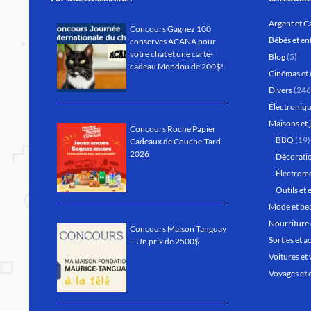
Argent et C
Concours Gagnez 100
Bébés et en
conserves ACANA pour
votre chat et une carte-
Blog
(5)
cadeau Mondou de 200$!
Cinémas et 
Divers
(246
Électroniqu
Maisons et 
Concours Roche Papier
BBQ
(19)
Cadeaux de Couche-Tard
2026
Décoratio
Électrom
Outils et 
Mode et be
Nourriture 
Concours Maison Tanguay
Sorties et ac
– Un prix de 2500$
Voitures et 
Voyages et 