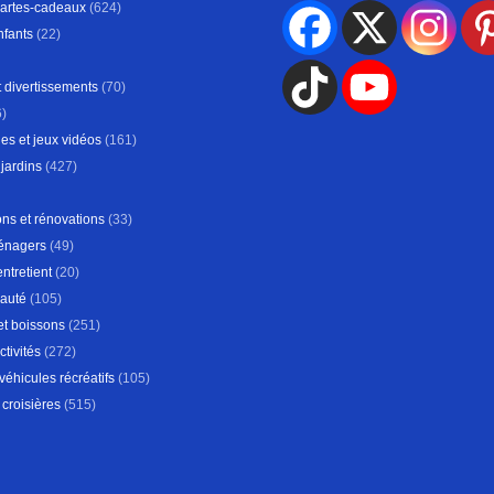
Cartes-cadeaux
(624)
nfants
(22)
 divertissements
(70)
)
es et jeux vidéos
(161)
jardins
(427)
ns et rénovations
(33)
énagers
(49)
entretient
(20)
auté
(105)
et boissons
(251)
ctivités
(272)
 véhicules récréatifs
(105)
croisières
(515)