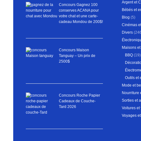
Argent et 
Concours Gagnez 100
Bébés et e
conserves ACANA pour
votre chat et une carte-
Blog
(5)
cadeau Mondou de 200$!
Cinémas et
Divers
(246
Électroniqu
Maisons et 
Concours Maison
BBQ
(19)
Tanguay – Un prix de
2500$
Décoratio
Électrom
Outils et 
Mode et be
Nourriture 
Concours Roche Papier
Sorties et a
Cadeaux de Couche-
Tard 2026
Voitures et
Voyages et 