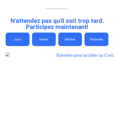
N'attendez pas qu'il soit trop tard.
Participez maintenant!
Jours
Heures
Minutes
Secondes
Concours Gagnez un voyage de 5000$ en Italie
avec Trévi!
Expire le:
1 septembre 2026
Méthode:
Formulaire en ligne, En magasin
Fréquence:
Une fois pour toute la durée
Prérequis:
Photo et/ou Vidéo