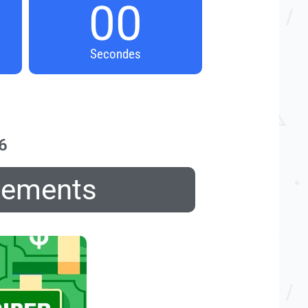
00
Secondes
6
lements