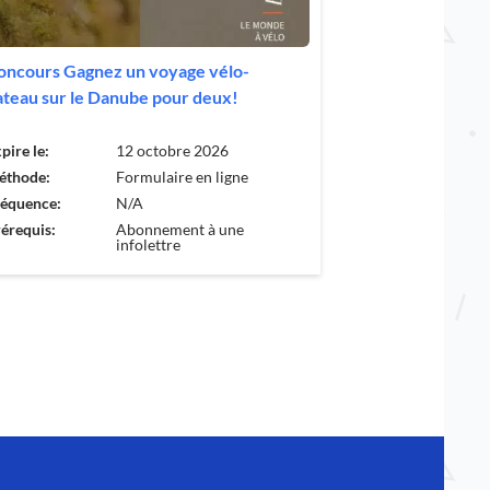
oncours Gagnez un voyage vélo-
ateau sur le Danube pour deux!
pire le:
12 octobre 2026
éthode:
Formulaire en ligne
réquence:
N/A
érequis:
Abonnement à une
infolettre