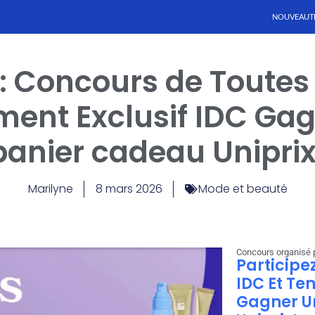
NOUVEAUT
: Concours de Toutes
ent Exclusif IDC Ga
panier cadeau Uniprix
Marilyne
8 mars 2026
Mode et beauté
Concours organisé p
Participe
IDC Et Te
Gagner U