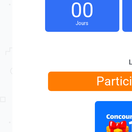
00
Jours
L
Partic