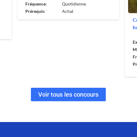
Fréquence:
Quotidienne
Prérequis:
Achat
C
b
Ex
M
F
Pr
Voir tous les concours