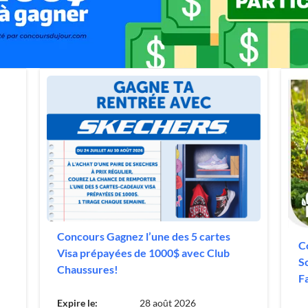
Concours Gagnez l’une des 5 cartes
C
Visa prépayées de 1000$ avec Club
S
Chaussures!
Fa
Expire le:
28 août 2026