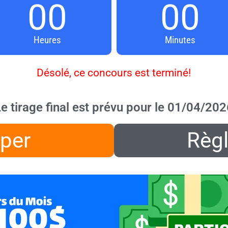
00
00
Heures
Minutes
Désolé, ce concours est terminé!
e tirage final est prévu pour le 01/04/202
iper
Règ