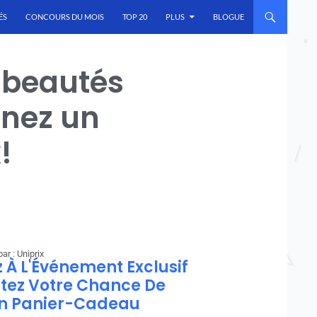
ÉS
CONCOURS DU MOIS
TOP 20
PLUS
BLOGUE
 beautés
gnez un
!
ar : Uniprix
z À L'Événement Exclusif
ntez Votre Chance De
n Panier-Cadeau