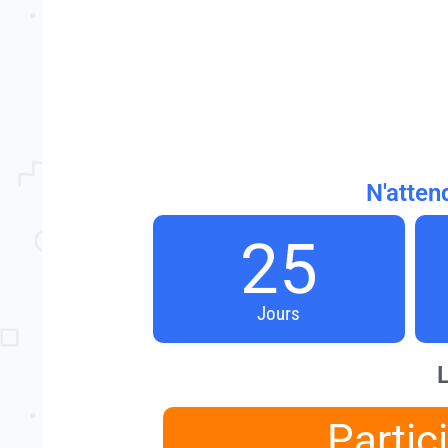
N'atten
25
Jours
L
Partic