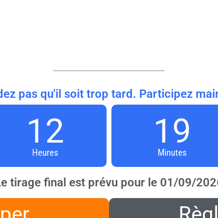
dez pas qu'il soit trop tard. Participez mai
12
19
Heures
Minutes
e tirage final est prévu pour le 01/09/202
iper
Règ