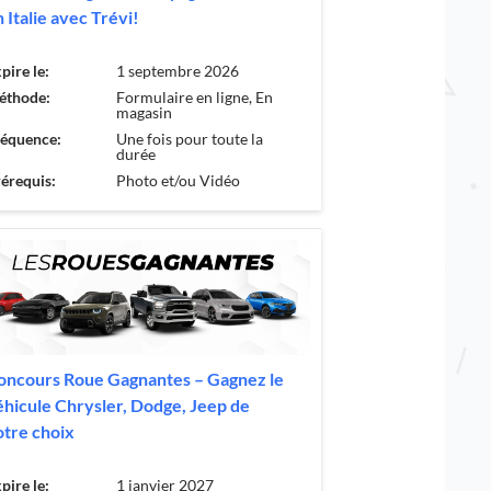
 Italie avec Trévi!
pire le:
1 septembre 2026
éthode:
Formulaire en ligne, En
magasin
réquence:
Une fois pour toute la
durée
érequis:
Photo et/ou Vidéo
oncours Roue Gagnantes – Gagnez le
éhicule Chrysler, Dodge, Jeep de
otre choix
pire le:
1 janvier 2027