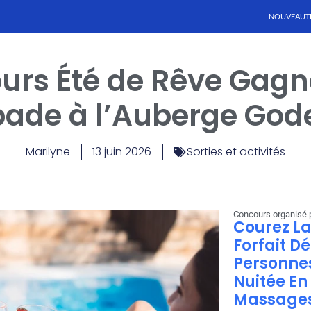
NOUVEAUT
urs Été de Rêve Gagn
ade à l’Auberge Gode
Marilyne
13 juin 2026
Sorties et activités
Concours organisé 
Courez L
Forfait D
Personne
Nuitée En 
Massages