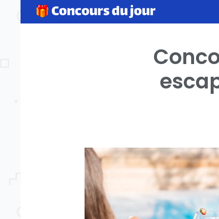
Conco
escap