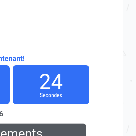
ntenant!
22
Secondes
6
lements