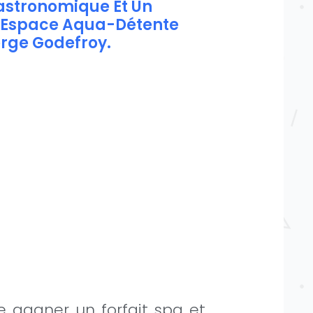
astronomique Et Un
L’Espace Aqua-Détente
rge Godefroy.
e gagner un forfait spa et