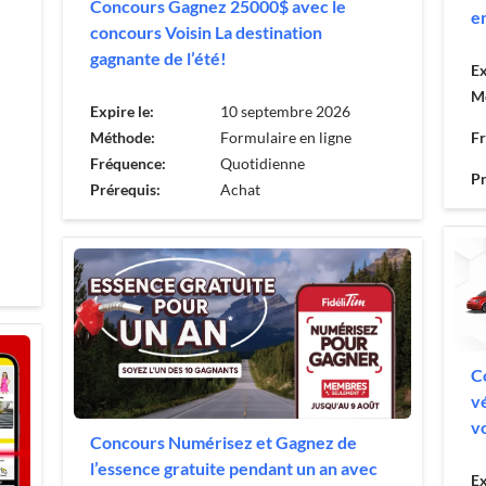
Concours Gagnez 25000$ avec le
en
concours Voisin La destination
gagnante de l’été!
Ex
M
Expire le:
10 septembre 2026
Méthode:
Formulaire en ligne
F
Fréquence:
Quotidienne
Pr
Prérequis:
Achat
C
v
v
Concours Numérisez et Gagnez de
l’essence gratuite pendant un an avec
Ex