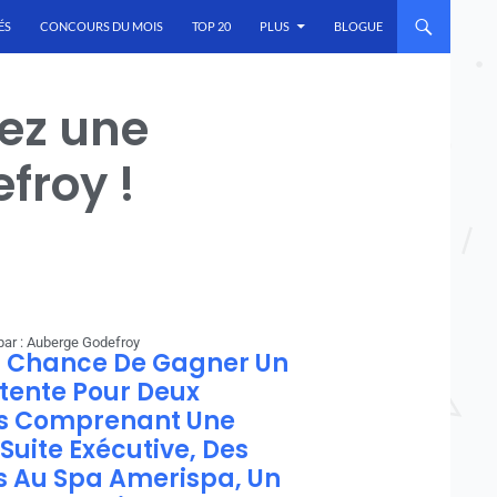
ÉS
CONCOURS DU MOIS
TOP 20
PLUS
BLOGUE
ez une
froy !
par : Auberge Godefroy
a Chance De Gagner Un
étente Pour Deux
s Comprenant Une
Suite Exécutive, Des
 Au Spa Amerispa, Un