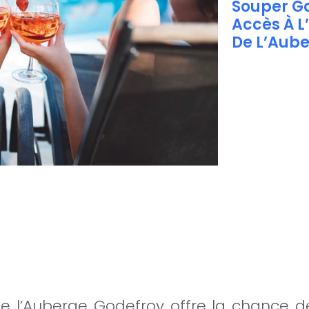
Souper G
Accès À 
De L’Aube
e l’Auberge Godefroy offre la chance d