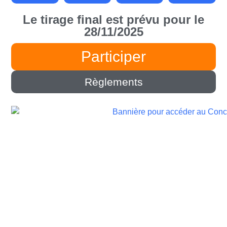
Le tirage final est prévu pour le
28/11/2025
Participer
Règlements
Gagnez un véhicule d’une valeur de 75000$
avec le concours de Chevrolet!
Expire le:
1 décembre 2026
Méthode:
Formulaire en ligne
Fréquence:
Plusieurs périodes de participation