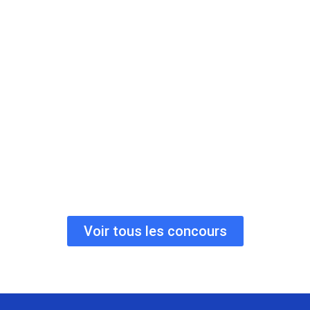
Concours Gagnez une tablette Samsung
Galaxy Tab A11+!
Expire le:
25 août 2026
Méthode:
Formulaire en ligne
Fréquence:
Quotidienne
Prérequis:
Aucun
Voir tous les concours