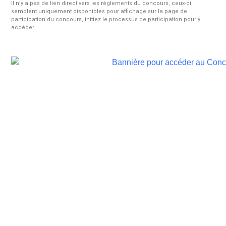
Il n’y a pas de lien direct vers les règlements du concours, ceux-ci
semblent uniquement disponibles pour affichage sur la page de
participation du concours, initiez le processus de participation pour y
accéder.
Concours Gagner 1 an d’approvisionnement
de papier des produits Kruger!
Expire le:
1 janvier 2027
Méthode:
Formulaire en ligne
Fréquence:
Plusieurs périodes de participation
Prérequis:
Aucun
Concours Gagnez un voyage de golf à La