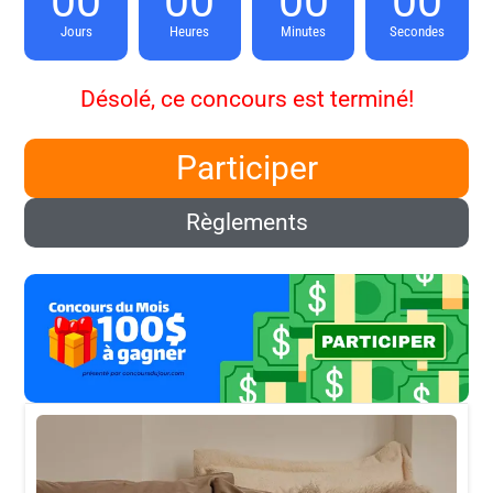
00
00
00
00
Jours
Heures
Minutes
Secondes
Désolé, ce concours est terminé!
Participer
Règlements