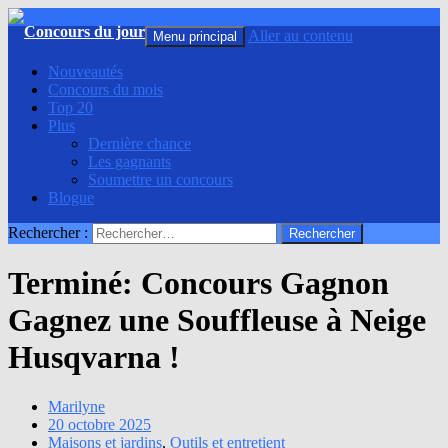
Recherche
Aller au contenu
Menu principal
Nouveautés
Concours du mois
Top 20
Plus
Dernière chance
Les gagnants
Soumettre un concours
Blogue
Rechercher :
Terminé: Concours Gagnon
Gagnez une Souffleuse à Neige
Husqvarna !
Marilyne
20 octobre 2025
Maisons et jardins
,
Outils et entretient