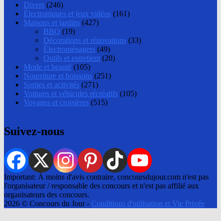
Divers
(246)
Électroniques et jeux vidéos
(161)
Maisons et jardins
(427)
BBQ
(19)
Décorations et rénovations
(33)
Électroménagers
(49)
Outils et entretient
(20)
Mode et beauté
(105)
Nourriture et boissons
(251)
Sorties et activités
(271)
Voitures et véhicules récréatifs
(105)
Voyages et croisières
(515)
Suivez-nous
Important: À moins d'avis contraire, concoursdujour.com n'est pas
l'organisateur / responsable des concours et n'est pas affilié aux
organisateurs des concours.
2026 © Concours du Jour -
Conditions d'utilisation et Vie Privée