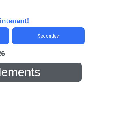
aintenant!
Secondes
26
lements
oncours Journées de la frite avec
cCain Assistez à un match des
lue Jays!