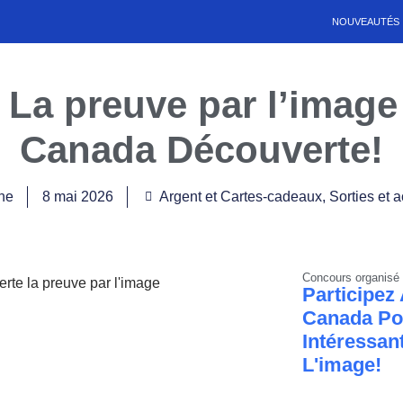
NOUVEAUTÉS
La preuve par l’image
Canada Découverte!
ne
8 mai 2026
Argent et Cartes-cadeaux
,
Sorties et a
Concours organisé 
Participez
Canada Po
Intéressan
L'image!