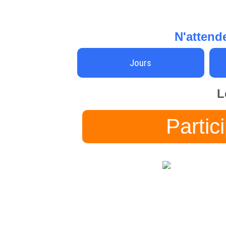
N'attende
Jours
L
Partic
Concours Gagnez le véhicule Can-
Am de vos rêves!