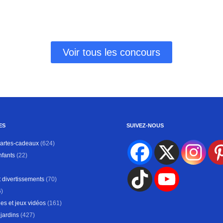
P
Voir tous les concours
ES
SUIVEZ-NOUS
Cartes-cadeaux
(624)
nfants
(22)
 divertissements
(70)
)
es et jeux vidéos
(161)
jardins
(427)