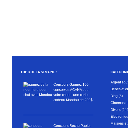
infolettre
TOP 3 DE LA SEMAINE !
CATÉGORI
Argent et 
Concours Gagnez 100
Bébés et e
conserves ACANA pour
votre chat et une carte-
Blog
(5)
cadeau Mondou de 200$!
Cinémas et
Divers
(246
Électroniqu
Maisons et 
Concours Roche Papier