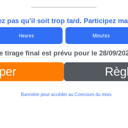
z pas qu'il soit trop tard. Participez m
Heures
Minutes
e tirage final est prévu pour le 28/09/20
iper
Règ
C
Le Grand Concours du 30e
M
Anniversaire du Quarante 7! Un
B