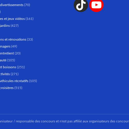
divertissements
(70)
)
es et jeux vidéos
(161)
jardins
(427)
ns et rénovations
(33)
énagers
(49)
entretient
(20)
auté
(105)
et boissons
(251)
ctivités
(271)
véhicules récréatifs
(105)
croisières
(515)
nisateur / responsable des concours et n'est pas affilié aux organisateurs des concour