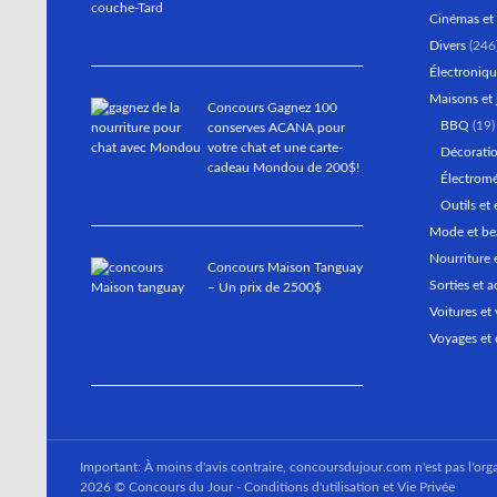
Cinémas et 
Divers
(246
Électroniqu
Maisons et 
Concours Gagnez 100
BBQ
(19)
conserves ACANA pour
votre chat et une carte-
Décoratio
cadeau Mondou de 200$!
Électrom
Outils et 
Mode et be
Nourriture 
Concours Maison Tanguay
Sorties et a
– Un prix de 2500$
Voitures et 
Voyages et 
Important: À moins d'avis contraire, concoursdujour.com n'est pas l'orga
2026 © Concours du Jour -
Conditions d'utilisation et Vie Privée