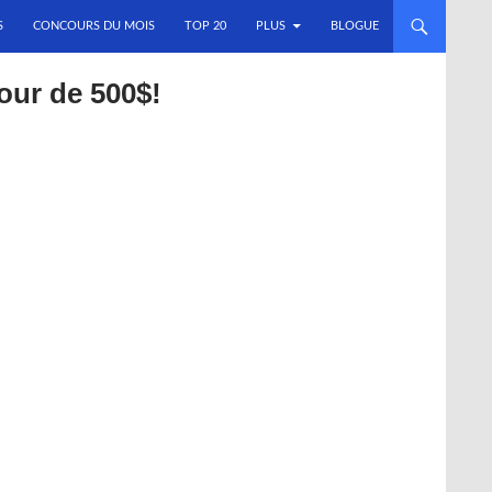
S
CONCOURS DU MOIS
TOP 20
PLUS
BLOGUE
our de 500$!