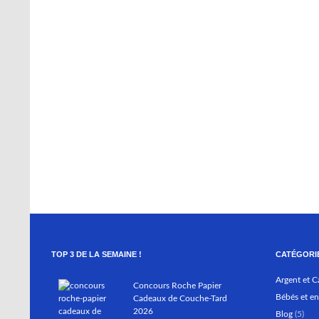
Expire le:
1 septembre 2026
Méthode:
Formulaire en ligne
Fréquence:
Quotidienne
Prérequis:
Achat
TOP 3 DE LA SEMAINE !
CATÉGORI
Argent et C
Concours Roche Papier
Bébés et en
Cadeaux de Couche-Tard
2026
Blog
(5)