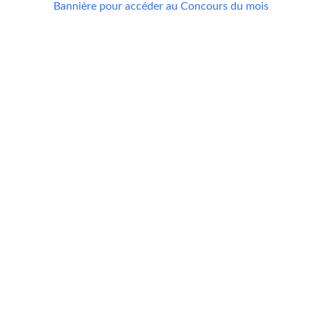
Concours Gagnez une expérience
musicale VIP Coors Light de 5000$
C
M
3
Expire le:
7 septembre 2026
Méthode:
Formulaire en ligne
Fréquence:
Ex
Quotidienne
Prérequis:
M
Achat
F
P
C
er
Terminé: Concours Gagnez des
l
lunettes Ray-Ban Meta et un séjour
au Manoir du lac William
Ex