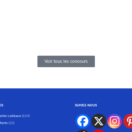
M
Expire le:
F
6 août 2026
Méthode:
Formulaire en ligne
P
Fréquence:
Une fois pour toute la
durée
Prérequis:
Abonnement à une
infolettre
Voir tous les concours
ES
SUIVEZ-NOUS
artes-cadeaux
(624)
fants
(22)