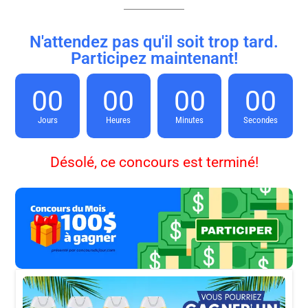
N'attendez pas qu'il soit trop tard.
Participez maintenant!
00
00
00
00
Jours
Heures
Minutes
Secondes
Désolé, ce concours est terminé!