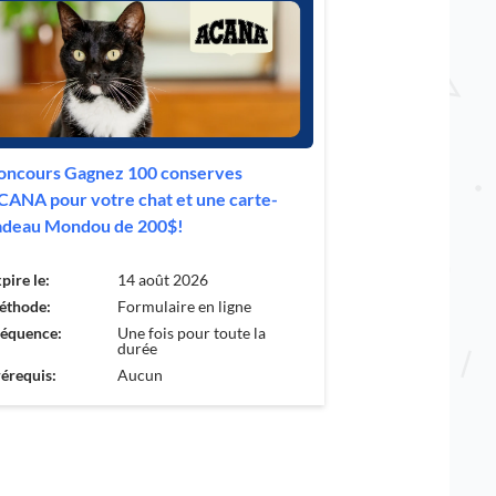
oncours Gagnez 100 conserves
CANA pour votre chat et une carte-
adeau Mondou de 200$!
pire le:
14 août 2026
éthode:
Formulaire en ligne
réquence:
Une fois pour toute la
durée
érequis:
Aucun