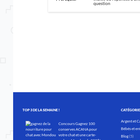
question
TOP 3 DE LA SEMAINE !
CATÉGORIE
Argent et C
Concours Gagnez 100
Bébés et en
conserves ACANA pour
votre chat et une carte-
Blog
(5)