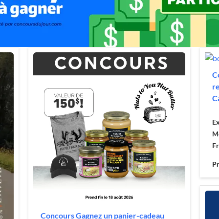
C
r
C
Ex
M
F
Pr
Concours Gagnez un panier-cadeau