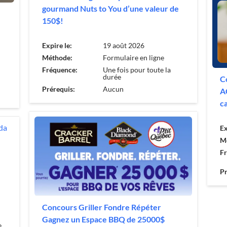
gourmand Nuts to You d’une valeur de
150$!
Expire le:
19 août 2026
Méthode:
Formulaire en ligne
Fréquence:
Une fois pour toute la
durée
C
Prérequis:
Aucun
A
c
Ex
M
F
Pr
Concours Griller Fondre Répéter
Gagnez un Espace BBQ de 25000$
e