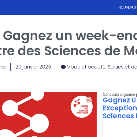
NOUVEAUT
 Gagnez un week-end
re des Sciences de M
yne
20 janvier 2025
Mode et beauté
,
Sorties et ac
Concours organisé p
Gagnez U
Exception
Sciences 