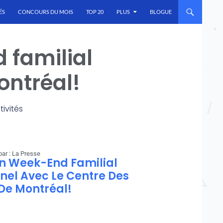
ÉS
CONCOURS DU MOIS
TOP 20
PLUS
BLOGUE
 familial
ontréal!
tivités
ar : La Presse
n Week-End Familial
nel Avec Le Centre Des
De Montréal!