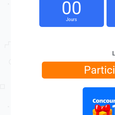
00
Jours
L
Partic