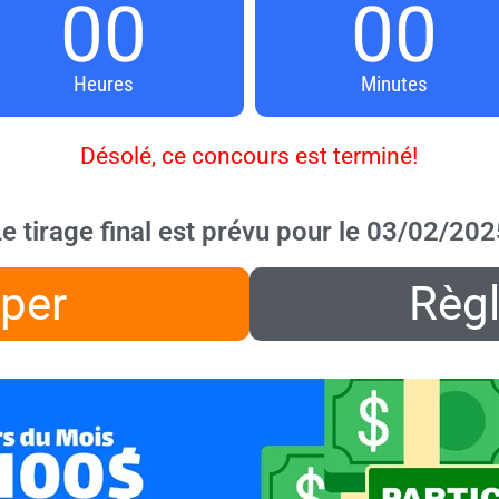
00
00
Heures
Minutes
Désolé, ce concours est terminé!
e tirage final est prévu pour le 03/02/202
iper
Règ