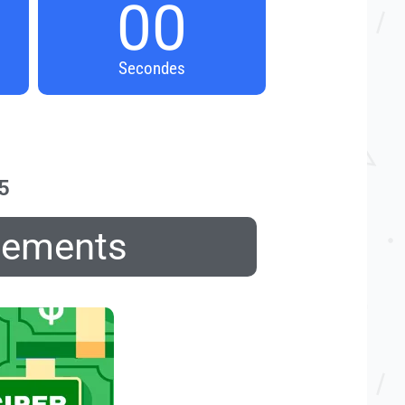
00
Secondes
5
lements