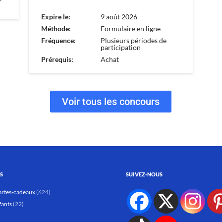
Expire le:
9 août 2026
Méthode:
Formulaire en ligne
Fréquence:
Plusieurs périodes de
participation
Prérequis:
Achat
Voir tous les concours
S
SUIVEZ-NOUS
artes-cadeaux
(624)
fants
(22)