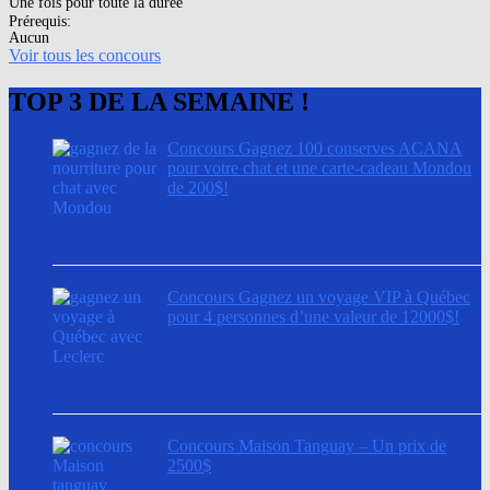
Une fois pour toute la durée
Prérequis:
Aucun
Voir tous les concours
TOP 3 DE LA SEMAINE !
Concours Gagnez 100 conserves ACANA
pour votre chat et une carte-cadeau Mondou
de 200$!
Concours Gagnez un voyage VIP à Québec
pour 4 personnes d’une valeur de 12000$!
Concours Maison Tanguay – Un prix de
2500$