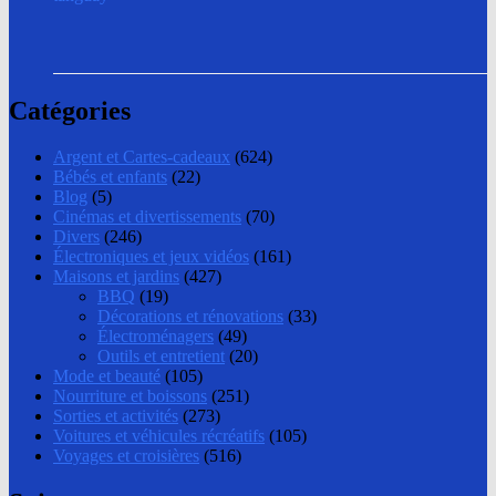
Catégories
Argent et Cartes-cadeaux
(624)
Bébés et enfants
(22)
Blog
(5)
Cinémas et divertissements
(70)
Divers
(246)
Électroniques et jeux vidéos
(161)
Maisons et jardins
(427)
BBQ
(19)
Décorations et rénovations
(33)
Électroménagers
(49)
Outils et entretient
(20)
Mode et beauté
(105)
Nourriture et boissons
(251)
Sorties et activités
(273)
Voitures et véhicules récréatifs
(105)
Voyages et croisières
(516)