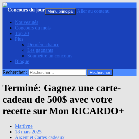
Recherche
Aller au contenu
Menu principal
Nouveautés
Concours du mois
Top 20
Plus
Dernière chance
Les gagnants
Soumettre un concours
Blogue
Rechercher :
Terminé: Gagnez une carte-
cadeau de 500$ avec votre
recette sur Mon RICARDO+
Marilyne
18 mars 2025
Argent et Cartes-cadeaux