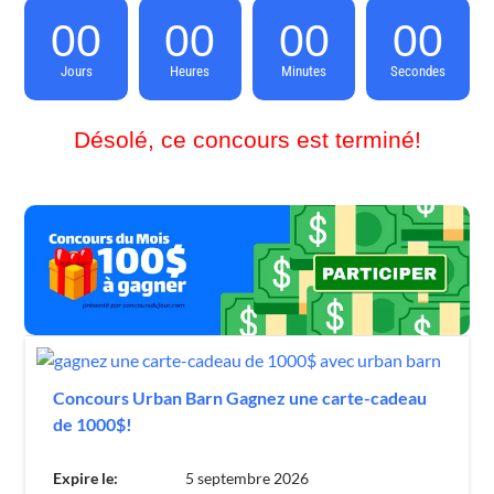
00
00
00
00
Jours
Heures
Minutes
Secondes
Désolé, ce concours est terminé!
Concours Urban Barn Gagnez une carte-cadeau
de 1000$!
Expire le:
5 septembre 2026