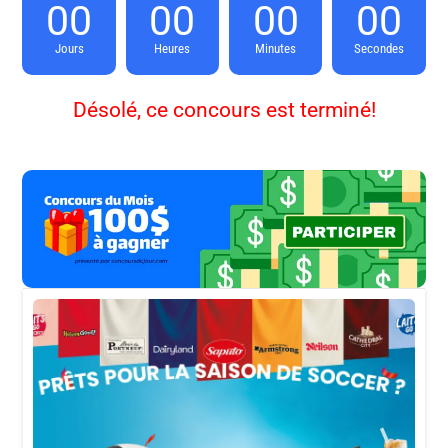
00
00
00
00
Jours
Heures
Minutes
Secondes
Désolé, ce concours est terminé!