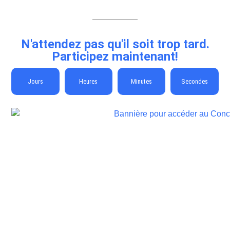
N'attendez pas qu'il soit trop tard.
Participez maintenant!
Jours
Heures
Minutes
Secondes
Concours Gagnez 25000$ avec le concours
Voisin La destination gagnante de l’été!
Expire le:
10 septembre 2026
Méthode:
Formulaire en ligne
Fréquence:
Quotidienne
Prérequis:
Achat