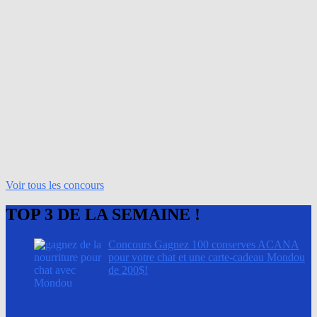
Concours Gagnez l’une des 5 cartes Visa prépayées de
1000$ avec Club Chaussures!
Expire le:
28 août 2026
Méthode:
Formulaire en ligne
Fréquence:
Plusieurs périodes de participation
Prérequis:
Aucun
Voir tous les concours
TOP 3 DE LA SEMAINE !
Concours Gagnez 100 conserves ACANA
pour votre chat et une carte-cadeau Mondou
de 200$!