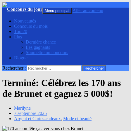
Recherche
Aller au contenu
Menu principal
Nouveautés
Concours du mois
Top 20
Plus
Dernière chance
Les gagnants
Soumettre un concours
Blogue
Rechercher :
Terminé: Célébrez les 170 ans
de Brunet et gagnez 5 000$!
Marilyne
7 septembre 2025
Argent et Cartes-cadeaux
,
Mode et beauté