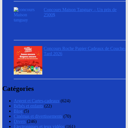
Concours Maison Tanguay – Un prix de
2500$
Concours Roche Papier Cadeaux de Couche-
Tard 2026
Catégories
Argent et Cartes-cadeaux
(624)
Bébés et enfants
(22)
Blog
(5)
Cinémas et divertissements
(70)
Divers
(246)
Électroniques et jeux vidéos
(161)