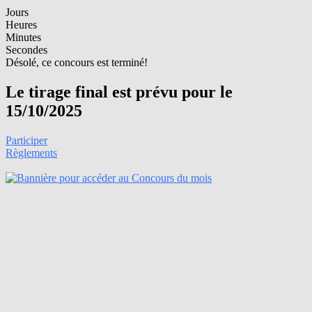
Jours
Heures
Minutes
Secondes
Désolé, ce concours est terminé!
Le tirage final est prévu pour le
15/10/2025
Participer
Règlements
Trouve un Verre Géant Slush Puppie et gagne 1000$!
Expire le:
30 août 2026
Méthode:
Formulaire en ligne
Fréquence:
Plusieurs périodes de participation
Prérequis:
Photo et/ou Vidéo