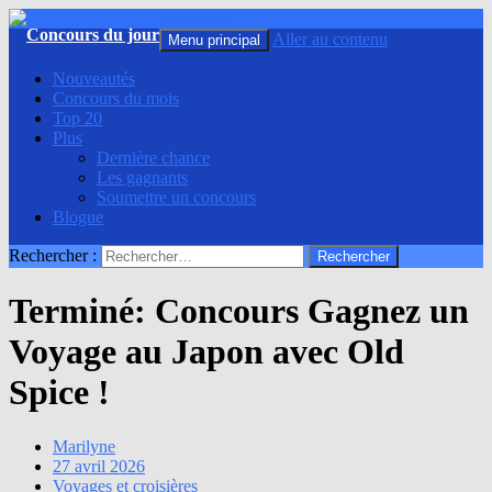
Recherche
Aller au contenu
Menu principal
Nouveautés
Concours du mois
Top 20
Plus
Dernière chance
Les gagnants
Soumettre un concours
Blogue
Rechercher :
Terminé: Concours Gagnez un
Voyage au Japon avec Old
Spice !
Marilyne
27 avril 2026
Voyages et croisières