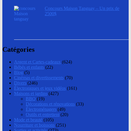
Concours Maison Tanguay – Un prix de
2500$
Catégories
Argent et Cartes-cadeaux
(624)
Bébés et enfants
(22)
Blog
(5)
Cinémas et divertissements
(70)
Divers
(246)
Électroniques et jeux vidéos
(161)
Maisons et jardins
(427)
BBQ
(19)
Décorations et rénovations
(33)
Électroménagers
(49)
Outils et entretient
(20)
Mode et beauté
(105)
Nourriture et boissons
(251)
Sorties et activités
(273)