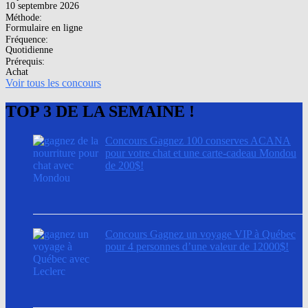
10 septembre 2026
Méthode:
Formulaire en ligne
Fréquence:
Quotidienne
Prérequis:
Achat
Voir tous les concours
TOP 3 DE LA SEMAINE !
Concours Gagnez 100 conserves ACANA
pour votre chat et une carte-cadeau Mondou
de 200$!
Concours Gagnez un voyage VIP à Québec
pour 4 personnes d’une valeur de 12000$!