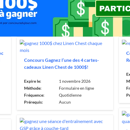
ec
C
d
Concours Gagnez l’une des 4 cartes-
R
cadeaux Linen Chest de 1000$!
Ex
Expire le:
1 novembre 2026
M
Méthode:
Formulaire en ligne
F
Fréquence:
Quotidienne
Pr
Prérequis:
Aucun