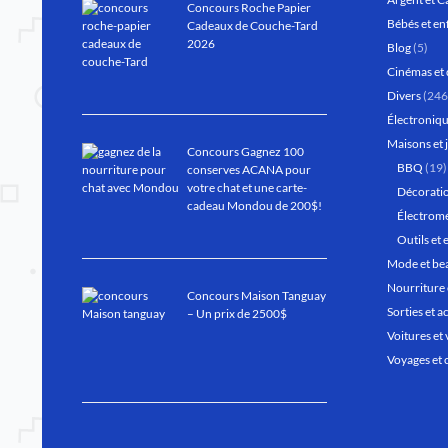
Concours Roche Papier
Bébés et en
Cadeaux de Couche-Tard
2026
Blog
(5)
Cinémas et 
Divers
(246
Électroniqu
Maisons et 
Concours Gagnez 100
BBQ
(19)
conserves ACANA pour
votre chat et une carte-
Décoratio
cadeau Mondou de 200$!
Électrom
Outils et 
Mode et be
Nourriture 
Concours Maison Tanguay
Sorties et ac
– Un prix de 2500$
Voitures et 
Voyages et 