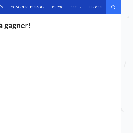
ÉS
CONCOURS DU MOIS
TOP 20
PLUS
BLOGUE
à gagner!