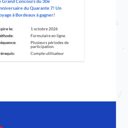
e Grand Concours du 30e
nniversaire du Quarante 7! Un
oyage à Bordeaux à gagner!
pire le:
1 octobre 2026
éthode:
Formulaire en ligne
réquence:
Plusieurs périodes de
participation
érequis:
Compte utilisateur