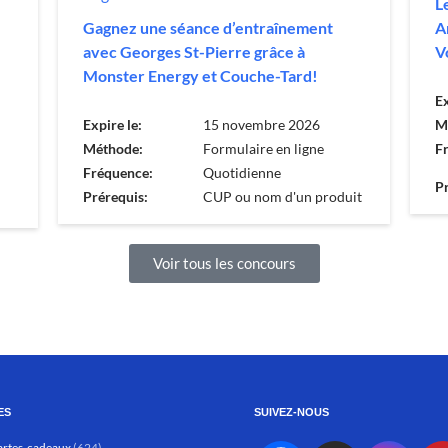
L
Gagnez une séance d’entraînement
A
avec Georges St-Pierre grâce à
V
Monster Energy et Couche-Tard!
Ex
Expire le:
15 novembre 2026
M
Méthode:
Formulaire en ligne
F
Fréquence:
Quotidienne
Pr
Prérequis:
CUP ou nom d'un produit
Voir tous les concours
ES
SUIVEZ-NOUS
artes-cadeaux
(624)