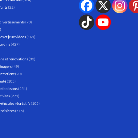
fants
(22)
divertissements
(70)
)
es et jeux vidéos
(161)
jardins
(427)
ns et rénovations
(33)
énagers
(49)
entretient
(20)
auté
(105)
et boissons
(251)
tivités
(271)
véhicules récréatifs
(105)
croisières
(515)