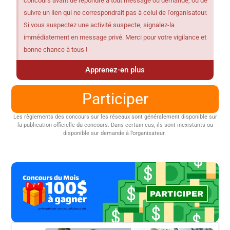
concours avant de répondre à tout message ou demande, ou de
suivre un lien qui ne correspondrait pas à celui de l'organisateur.
Si vous suspectez une activité suspecte, signalez-la
immédiatement en message privé. Merci pour votre vigilance et
bonne chance à tous !
Apprenez-en plus
Participer
Les règlements des concours sur les réseaux sont généralement disponible sur
la publication officielle du concours. Dans certain cas, ils sont inexistants ou
disponible sur demande à l’organisateur.