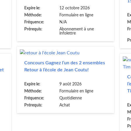
1
Expire le:
12 octobre 2026
Méthode:
Formulaire en ligne
Ex
Fréquence:
N/A
M
Prérequis:
Abonnement à une
F
infolettre
Pr
Concours Gagnez l’un des 2 ensembles
et
Retour à l’école de Jean Coutu!
C
l
Expire le:
9 août 2026
T
Méthode:
Formulaire en ligne
Fréquence:
Quotidienne
Prérequis:
Achat
Ex
M
F
Pr