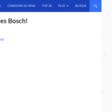
S
CONCOURS DU MOIS
TOP 20
PLUS
BLOGUE
es Bosch!
ent