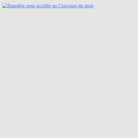
Concours Gagnez une Voiture Électrique Kia EV5 2026
!
Expire le:
2 octobre 2026
Méthode:
Formulaire en ligne
Fréquence:
Une fois pour toute la durée
Prérequis:
Aucun
Concours Gagnez une expérience musicale VIP Coors
Light de 5000$
Expire le:
7 septembre 2026
Méthode:
Formulaire en ligne
Fréquence:
Quotidienne
Prérequis:
Achat