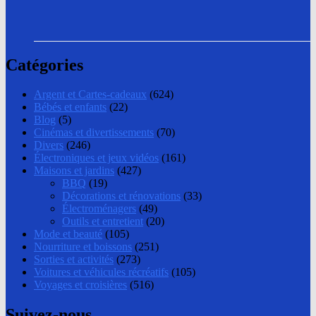
Catégories
Argent et Cartes-cadeaux
(624)
Bébés et enfants
(22)
Blog
(5)
Cinémas et divertissements
(70)
Divers
(246)
Électroniques et jeux vidéos
(161)
Maisons et jardins
(427)
BBQ
(19)
Décorations et rénovations
(33)
Électroménagers
(49)
Outils et entretient
(20)
Mode et beauté
(105)
Nourriture et boissons
(251)
Sorties et activités
(273)
Voitures et véhicules récréatifs
(105)
Voyages et croisières
(516)
Suivez-nous