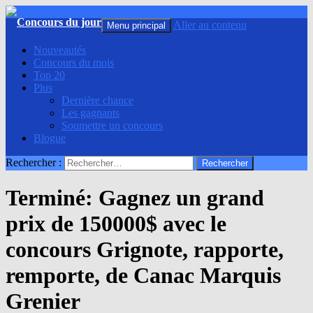
Recherche
Aller au contenu
Menu principal
Nouveautés
Concours du mois
Top 20
Plus
Dernière chance
Les gagnants
Soumettre un concours
Blogue
Rechercher :
Terminé: Gagnez un grand
prix de 150000$ avec le
concours Grignote, rapporte,
remporte, de Canac Marquis
Grenier