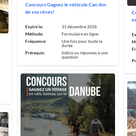
Concours Gagnez le véhicule Can-Am
de vos rêves!
C
e
Expire le:
31 décembre 2026
Méthode:
Formulaire en ligne
Ex
Fréquence:
Une fois pour toute la
M
durée
F
Prérequis:
Indice ou réponses à une
question
Pr