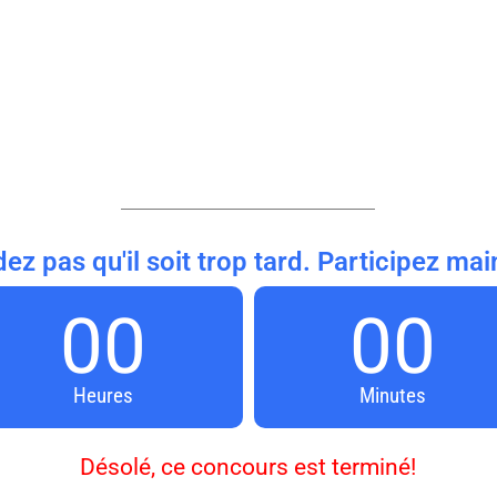
dez pas qu'il soit trop tard. Participez mai
00
00
Heures
Minutes
Désolé, ce concours est terminé!