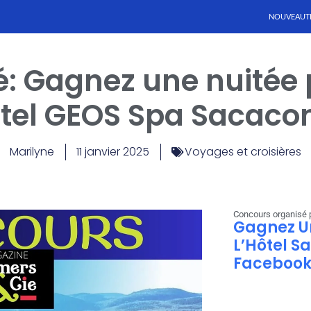
NOUVEAUT
: Gagnez une nuitée 
ôtel GEOS Spa Sacaco
Marilyne
11 janvier 2025
Voyages et croisières
Concours organisé 
Gagnez Un
L’Hôtel S
Facebook