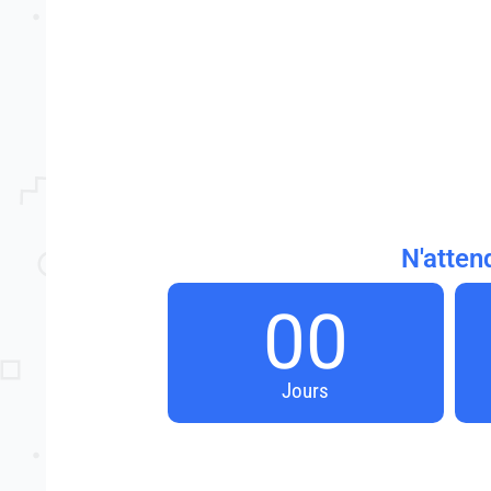
N'atten
00
Jours