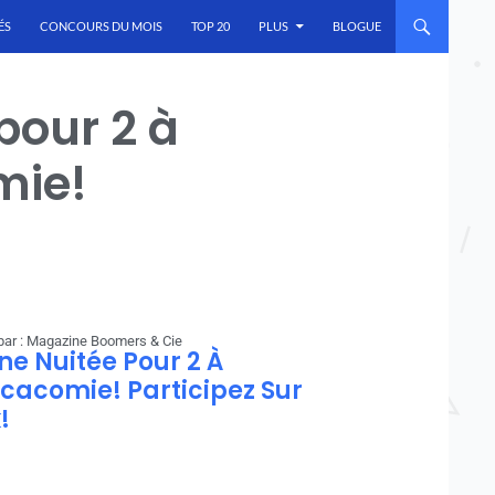
ÉS
CONCOURS DU MOIS
TOP 20
PLUS
BLOGUE
pour 2 à
mie!
par : Magazine Boomers & Cie
e Nuitée Pour 2 À
acacomie! Participez Sur
!